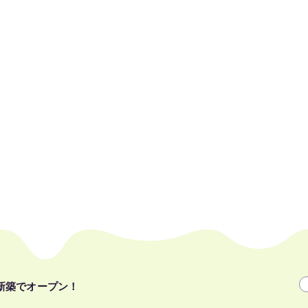
多様な価値観を尊重
誰もが自分らしくい
に新築でオープン！