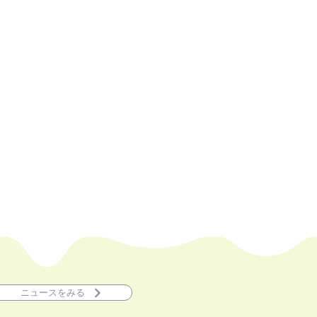
し、互いに支え合い、
られる社会をともに築きます
ニュースをみる