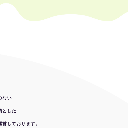
のない
的とした
営しております。​